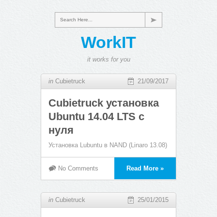
Search Here...
WorkIT
it works for you
in
Cubietruck
21/09/2017
Cubietruck установка
Ubuntu 14.04 LTS с
нуля
Установка Lubuntu в NAND (Linaro 13.08)
No Comments
Read More »
in
Cubietruck
25/01/2015