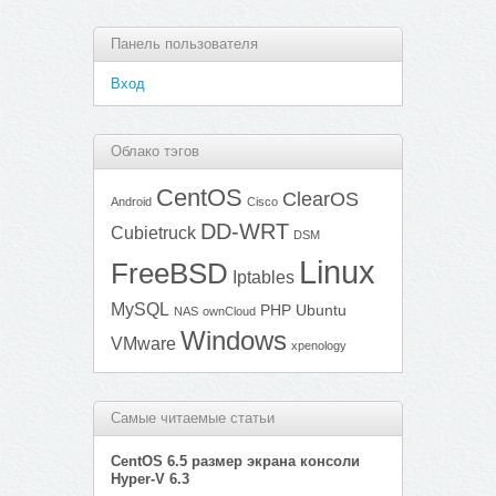
Панель пользователя
Вход
Облако тэгов
CentOS
ClearOS
Android
Cisco
DD-WRT
Cubietruck
DSM
Linux
FreeBSD
Iptables
MySQL
PHP
Ubuntu
NAS
ownCloud
Windows
VMware
xpenology
Самые читаемые статьи
CentOS 6.5 размер экрана консоли
Hyper-V 6.3