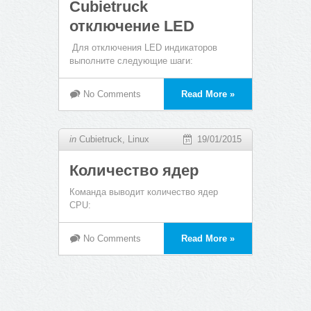
Cubietruck
отключение LED
Для отключения LED индикаторов
выполните следующие шаги:
No Comments
Read More »
in
Cubietruck
,
Linux
19/01/2015
Количество ядер
Команда выводит количество ядер
CPU:
No Comments
Read More »