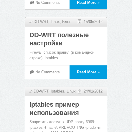
No Comments
Read More »
in
DD-WRT
,
Linux
,
Блог
15/05/2012
DD-WRT полезные
настройки
Firewall список правил (в командной
строке): iptables -L
No Comments
Read More »
in
DD-WRT
,
Iptables
,
Linux
24/01/2012
Iptables пример
использования
Запретить доступ к UDP порту 6969:
iptables -t nat -A PREROUTING -p udp -m