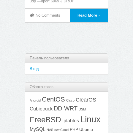
udp —dport 6969 -j DROP
No Comments
Read More »
Панель пользователя
Вход
Облако тэгов
CentOS
ClearOS
Android
Cisco
DD-WRT
Cubietruck
DSM
Linux
FreeBSD
Iptables
MySQL
PHP
Ubuntu
NAS
ownCloud