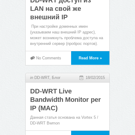
DD-WRT доступ из
LAN на свой же
внешний IP
При настройке доменных имен
(указываем наш внешний IP адрес),
может возникнуть проблема доступа на
внутренний сервер (проброс портов).
No Comments
Read More »
in
DD-WRT
,
Блог
18/02/2015
DD-WRT Live
Bandwidth Monitor per
IP (MAC)
Данная статья основана на Vortex 5 /
DD-WRT Bwmon