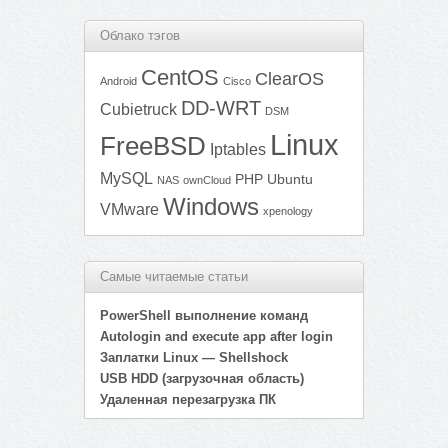
Облако тэгов
CentOS
ClearOS
Android
Cisco
DD-WRT
Cubietruck
DSM
Linux
FreeBSD
Iptables
MySQL
PHP
Ubuntu
NAS
ownCloud
Windows
VMware
xpenology
Самые читаемые статьи
PowerShell выполнение команд
Autologin and execute app after login
Заплатки Linux — Shellshock
USB HDD (загрузочная область)
Удаленная перезагрузка ПК