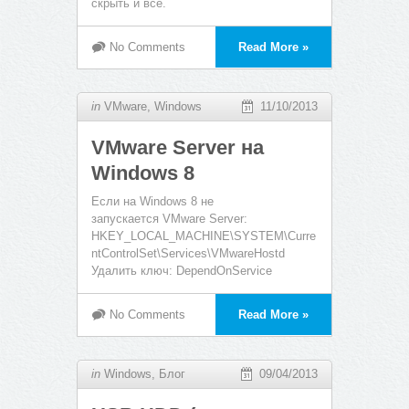
скрыть и всё.
No Comments
Read More »
in
VMware
,
Windows
11/10/2013
VMware Server на
Windows 8
Если на Windows 8 не
запускается VMware Server:
HKEY_LOCAL_MACHINE\SYSTEM\Curre
ntControlSet\Services\VMwareHostd
Удалить ключ: DependOnService
No Comments
Read More »
in
Windows
,
Блог
09/04/2013