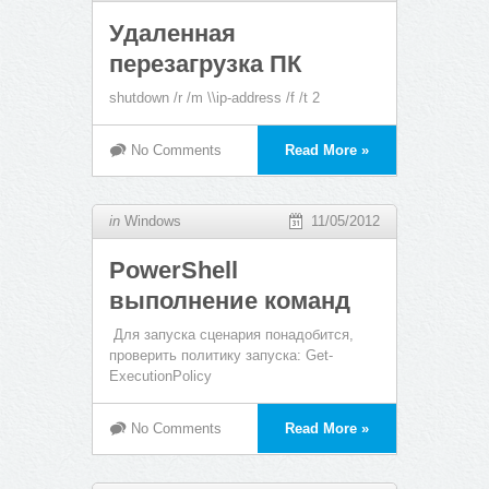
Удаленная
перезагрузка ПК
shutdown /r /m \\ip-address /f /t 2
No Comments
Read More »
in
Windows
11/05/2012
PowerShell
выполнение команд
Для запуска сценария понадобится,
проверить политику запуска: Get-
ExecutionPolicy
No Comments
Read More »