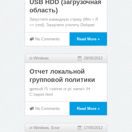
USB HDD (загрузочная
область)
Запустите командную строку (Win + R
=> cmd): Загрузите утилиту Diskpart
No Comments
Read More »
in
Windows
29/05/2012
Отчет локальной
групповой политики
gpresult /S <server or pc name> /H
C:\report.html
No Comments
Read More »
in
Windows
,
Блог
17/05/2012