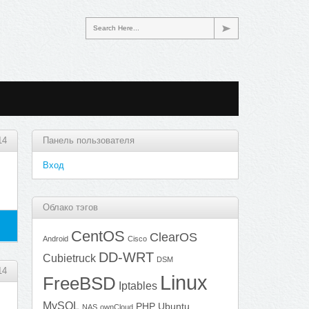
Search Here...
14
Панель пользователя
Вход
Облако тэгов
CentOS
ClearOS
Android
Cisco
DD-WRT
Cubietruck
DSM
14
Linux
FreeBSD
Iptables
MySQL
PHP
Ubuntu
NAS
ownCloud