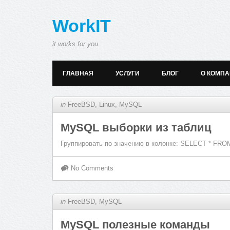
WorkIT
it works for you
ГЛАВНАЯ
УСЛУГИ
БЛОГ
О КОМП
in
FreeBSD
,
Linux
,
MySQL
MySQL выборки из таблиц
Группировать по значению в колонке: SELECT * FRO
No Comments
in
FreeBSD
,
MySQL
MySQL полезные команды