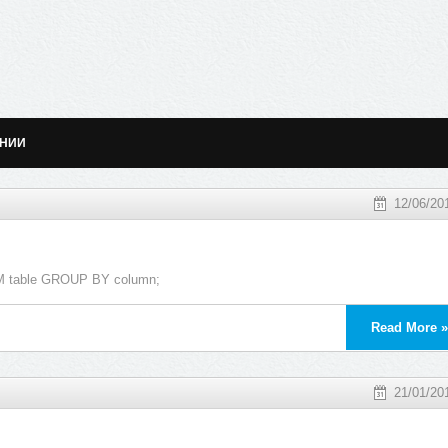
АНИИ
12/06/20
M table GROUP BY column;
Read More »
21/01/20