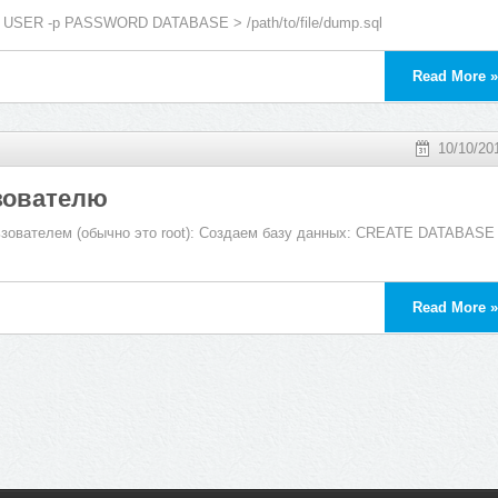
 USER -p PASSWORD DATABASE > /path/to/file/dump.sql
Read More »
10/10/20
зователю
ователем (обычно это root): Создаем базу данных: CREATE DATABASE
Read More »