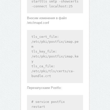
starttls smtp -showcerts 
-connect localhost:25
Вносим изменения в файл
/etc/imapd.conf
tls_cert_file: 
/etc/pki/postfix/imap.pe
m

tls_key_file: 
/etc/pki/postfix/imap.ke
y

tls_ca_file: 
/etc/pki/tls/certs/ca-
bundle.crt
Перезапускаем Postfix:
# service postfix 
restart