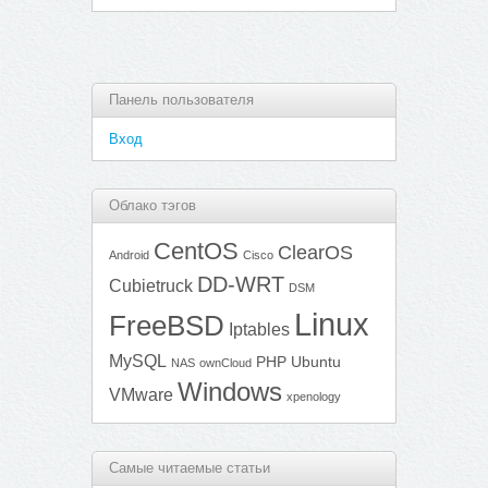
Панель пользователя
Вход
Облако тэгов
CentOS
ClearOS
Android
Cisco
DD-WRT
Cubietruck
DSM
Linux
FreeBSD
Iptables
MySQL
PHP
Ubuntu
NAS
ownCloud
Windows
VMware
xpenology
Самые читаемые статьи