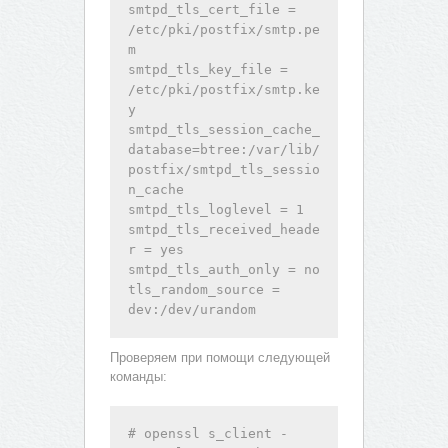
smtpd_tls_cert_file = 
/etc/pki/postfix/smtp.pe
m

smtpd_tls_key_file = 
/etc/pki/postfix/smtp.ke
y

smtpd_tls_session_cache_
database=btree:/var/lib/
postfix/smtpd_tls_sessio
n_cache

smtpd_tls_loglevel = 1

smtpd_tls_received_heade
r = yes

smtpd_tls_auth_only = no

tls_random_source = 
dev:/dev/urandom
Проверяем при помощи следующей
команды:
# openssl s_client -