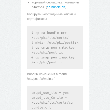
корневой сертификат компании
StartSSL (
ca-bundle.crt
)
Копируем необходимые ключи и
сертификаты:
# cp ca-bundle.crt 
/etc/pki/tls/certs/

# mkdir /etc/pki/postfix

# cp smtp.pem smtp.key 
/etc/pki/postfix

# cp imap.pem imap.key 
/etc/pki/postfix
Вносим изменения в файл
/etc/postfix/main.cf
smtpd_use_tls = yes

smtpd_tls_CAfile = 
/etc/pki/tls/certs/ca-
bundle.crt
